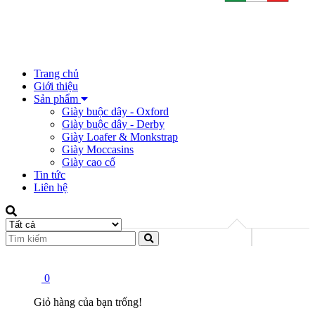
Trang chủ
Giới thiệu
Sản phẩm
Giày buộc dây - Oxford
Giày buộc dây - Derby
Giày Loafer & Monkstrap
Giày Moccasins
Giày cao cổ
Tin tức
Liên hệ
0
Giỏ hàng của bạn trống!