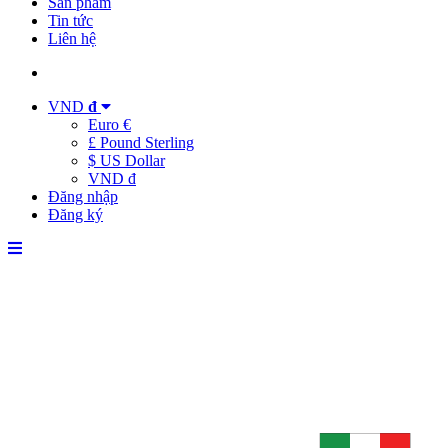
Sản phẩm
Tin tức
Liên hệ
VND
đ
Euro €
£ Pound Sterling
$ US Dollar
VND đ
Đăng nhập
Đăng ký