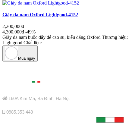
Giày da nam Oxford Lightgood-4152
2,200,000đ
4,300,000đ
-49%
Giày da nam buộc dây đế cao su, kiểu dáng Oxford Thương hiệu:
Lightgood Chất liệu:…
Mua ngay

160A Kim Mã, Ba Đình, Hà Nội.

0985.353.448