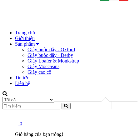
Trang chủ
Giới thiệu
Sản phẩm
Giày buộc dây - Oxford
Giày buộc dây - Derby
Giày Loafer & Monkstrap
Giày Moccasins
Giày cao cổ
Tin tức
Liên hệ
0
Giỏ hàng của bạn trống!