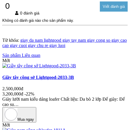
0
0 đánh giá
Không có đánh giá nào cho sản phẩm này.
Từ khóa:
giay da nam lightgood giay tay nam giay cong so giay cao
cap giay cuoi giay chu re giay luoi
Sản phẩm Liên quan
Mới
Giầy tây công sở Lightgood-2033-3B
2,500,000đ
3,200,000đ
-22%
Giày lười nam kiểu dáng loafer Chất liệu: Da bò 2 lớp Đế giày: Đế
cao su…
Mua ngay
Mới