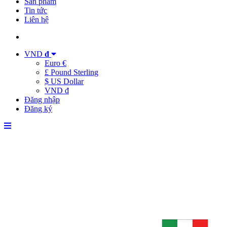
Sản phẩm
Tin tức
Liên hệ
VND
đ
Euro €
£ Pound Sterling
$ US Dollar
VND đ
Đăng nhập
Đăng ký