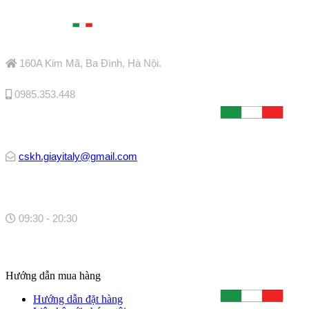

160A Kim Mã, Ba Đình, Hà Nội.

0985.353.448

cskh.giayitaly@gmail.com

09:30 - 20:30
Hướng dẫn mua hàng
Hướng dẫn đặt hàng