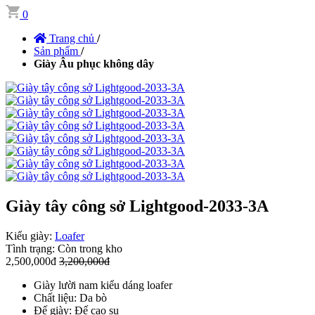
0
Trang chủ
/
Sản phẩm
/
Giày Âu phục không dây
Giày tây công sở Lightgood-2033-3A
Kiểu giày:
Loafer
Tình trạng:
Còn trong kho
2,500,000đ
3,200,000đ
Giày lười nam kiểu dáng loafer
Chất liệu: Da bò
Đế giày: Đế cao su