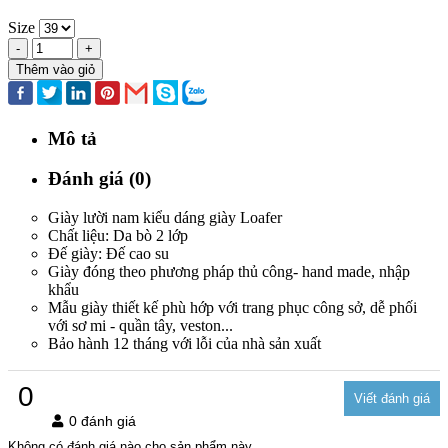
Size
-
+
Thêm vào giỏ
Mô tả
Đánh giá (0)
Giày lười nam kiểu dáng giày Loafer
Chất liệu: Da bò 2 lớp
Đế giày: Đế cao su
Giày đóng theo phương pháp thủ công- hand made, nhập
khẩu
Mẫu giày thiết kế phù hớp với trang phục công sở, dễ phối
với sơ mi - quần tây, veston...
Bảo hành 12 tháng với lỗi của nhà sản xuất
0
0 đánh giá
Không có đánh giá nào cho sản phẩm này.