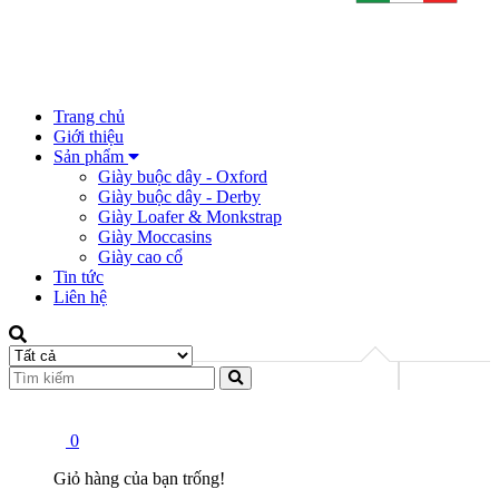
Trang chủ
Giới thiệu
Sản phẩm
Giày buộc dây - Oxford
Giày buộc dây - Derby
Giày Loafer & Monkstrap
Giày Moccasins
Giày cao cổ
Tin tức
Liên hệ
0
Giỏ hàng của bạn trống!