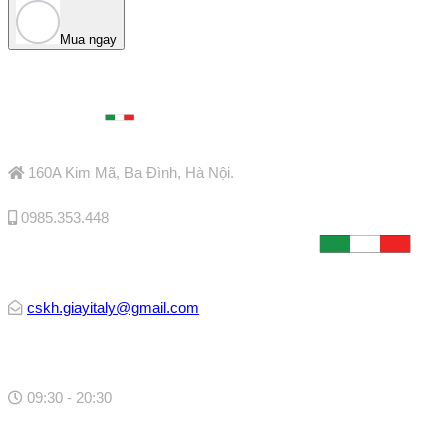
Mua ngay

160A Kim Mã, Ba Đình, Hà Nội.

0985.353.448

cskh.giayitaly@gmail.com

09:30 - 20:30