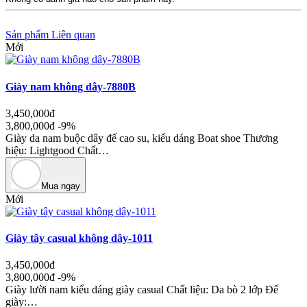
Sản phẩm Liên quan
Mới
Giày nam không dây-7880B
3,450,000đ
3,800,000đ
-9%
Giày da nam buộc dây đế cao su, kiểu dáng Boat shoe Thương
hiệu: Lightgood Chất…
Mua ngay
Mới
Giày tây casual không dây-1011
3,450,000đ
3,800,000đ
-9%
Giày lười nam kiểu dáng giày casual Chất liệu: Da bò 2 lớp Đế
giày:…