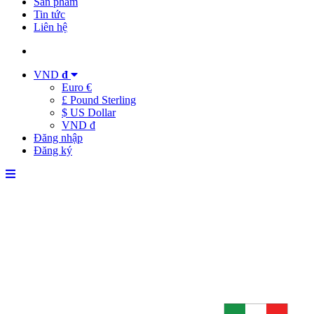
Sản phẩm
Tin tức
Liên hệ
VND
đ
Euro €
£ Pound Sterling
$ US Dollar
VND đ
Đăng nhập
Đăng ký